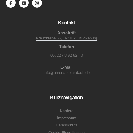
Kontakt
Anschrift
Kreuzbreite 55, D-31675 Bückeburg
Telefon
05722 / 8 92 92 - 0
E-Mail
info@ahrens-solar-dach.de
Kurznavigation
Karriere
Impressum
Datenschutz
Cookie Einstellungen