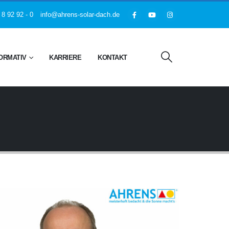
 8 92 92 - 0
info@ahrens-solar-dach.de
ORMATIV
KARRIERE
KONTAKT