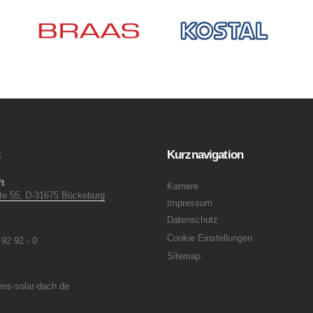
t
Kurznavigation
t
Karriere
ite 55, D-31675 Bückeburg
Impressum
Datenschutz
Cookie Einstellungen
 92 92 - 0
Sitemap
ns-solar-dach.de