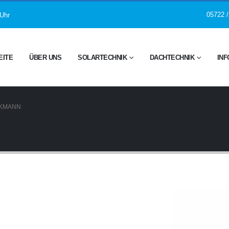
05722 /
 Uhr
EITE
ÜBER UNS
SOLARTECHNIK
DACHTECHNIK
INF
NKMANN