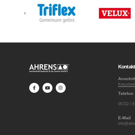
Kontak
Anschrif
Kreuzbre
Telefon
05722 / 8
E-Mail
info@ahre