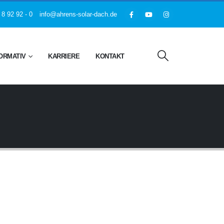
 8 92 92 - 0
info@ahrens-solar-dach.de
ORMATIV
KARRIERE
KONTAKT