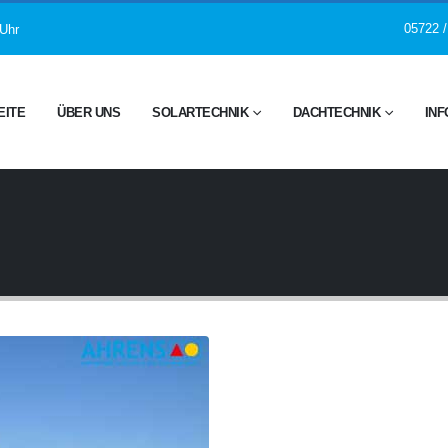
05722 /
 Uhr
EITE
ÜBER UNS
SOLARTECHNIK
DACHTECHNIK
INF