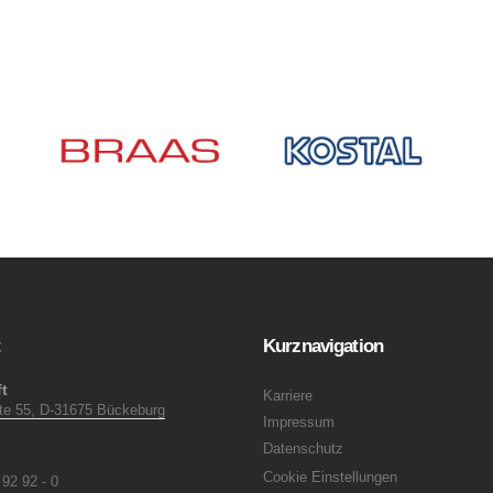
t
Kurznavigation
t
Karriere
ite 55, D-31675 Bückeburg
Impressum
Datenschutz
Cookie Einstellungen
 92 92 - 0