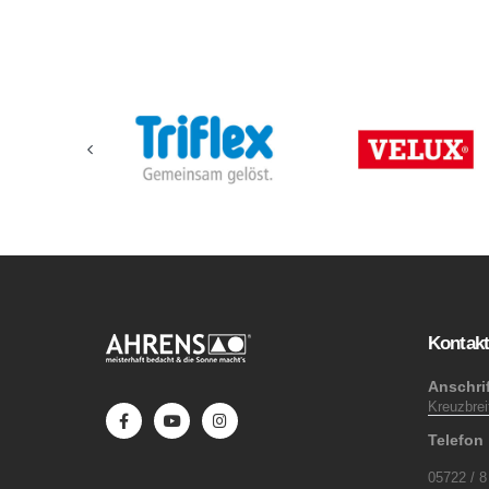
Kontak
Anschrif
Kreuzbre
Telefon
05722 / 8