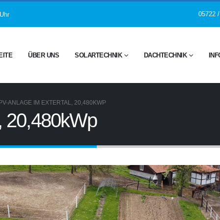
05722 /
 Uhr
EITE
ÜBER UNS
SOLARTECHNIK
DACHTECHNIK
INF
PV-ANLAGE IM EXTERTAL, 20,480KWP
l, 20,480kWp