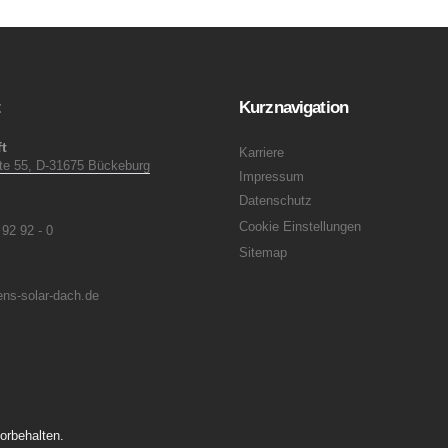
t
Kurznavigation
t
Karriere
ite 55, D-31675 Bückeburg
Impressum
Datenschutz
Cookie Einstellungen
 92 92 - 0
Sitemap
ns-solar-dach.de
orbehalten.