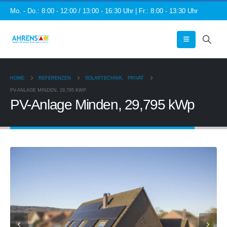
Mo. - Do.: 8:00 - 12:00 / 13:00 - 16:30 Uhr | Fr.: 8:00 - 13:30 Uhr
HOME
REFERENZEN
SOLARTECHNIK
,
PRIVAT
PV-ANLAGE MINDEN, 29,795 KWP
PV-Anlage Minden, 29,795 kWp