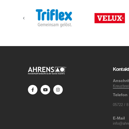
Kontak
Anschrif
Kreuzbre
Telefon
05722 / 8
E-Mail
info@ahre