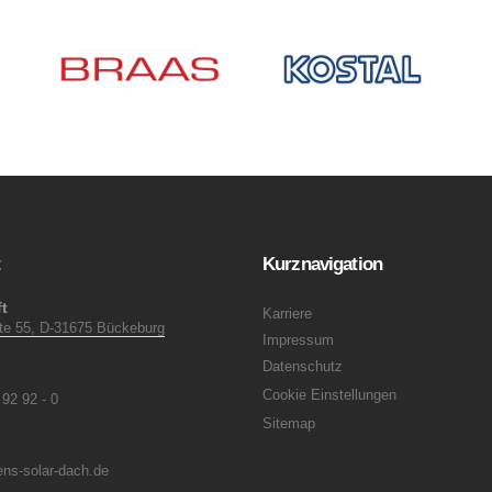
t
Kurznavigation
t
Karriere
ite 55, D-31675 Bückeburg
Impressum
Datenschutz
Cookie Einstellungen
 92 92 - 0
Sitemap
ns-solar-dach.de