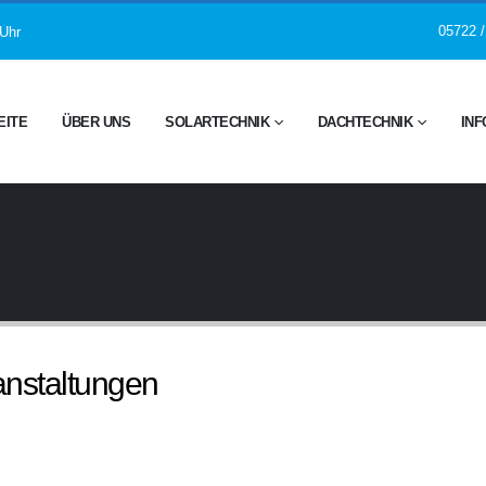
05722 /
 Uhr
EITE
ÜBER UNS
SOLARTECHNIK
DACHTECHNIK
INF
nstaltungen