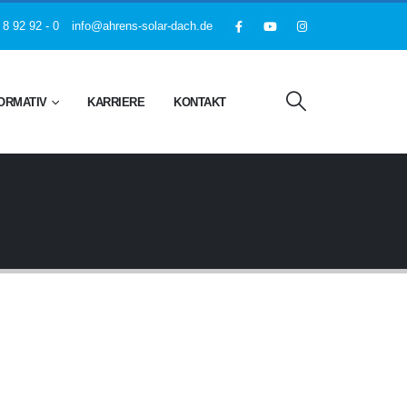
 8 92 92 - 0
info@ahrens-solar-dach.de
ORMATIV
KARRIERE
KONTAKT